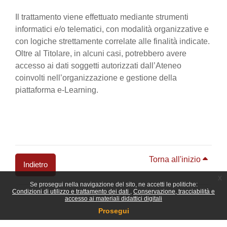
Il trattamento viene effettuato mediante strumenti
informatici e/o telematici, con modalità organizzative e
con logiche strettamente correlate alle finalità indicate.
Oltre al Titolare, in alcuni casi, potrebbero avere
accesso ai dati soggetti autorizzati dall’Ateneo
coinvolti nell’organizzazione e gestione della
piattaforma e-Learning.
Torna all'inizio
Indietro
x
Se prosegui nella navigazione del sito, ne accetti le politiche:
Blocchi
Condizioni di utilizzo e trattamento dei dati
Conservazione, tracciabilità e
accesso ai materiali didattici digitali
Prosegui