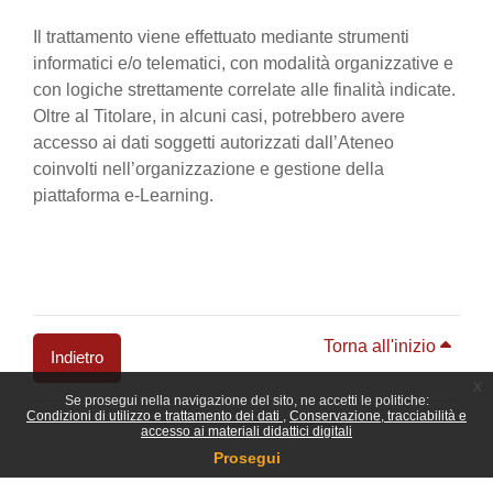
Il trattamento viene effettuato mediante strumenti
informatici e/o telematici, con modalità organizzative e
con logiche strettamente correlate alle finalità indicate.
Oltre al Titolare, in alcuni casi, potrebbero avere
accesso ai dati soggetti autorizzati dall’Ateneo
coinvolti nell’organizzazione e gestione della
piattaforma e-Learning.
Torna all'inizio
Indietro
x
Se prosegui nella navigazione del sito, ne accetti le politiche:
Blocchi
Condizioni di utilizzo e trattamento dei dati
Conservazione, tracciabilità e
accesso ai materiali didattici digitali
Prosegui