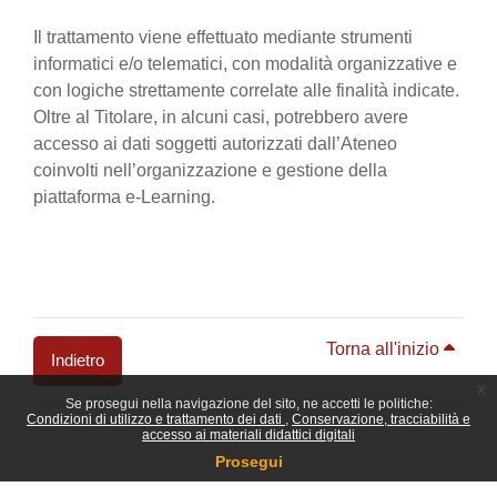
Il trattamento viene effettuato mediante strumenti
informatici e/o telematici, con modalità organizzative e
con logiche strettamente correlate alle finalità indicate.
Oltre al Titolare, in alcuni casi, potrebbero avere
accesso ai dati soggetti autorizzati dall’Ateneo
coinvolti nell’organizzazione e gestione della
piattaforma e-Learning.
Torna all'inizio
Indietro
x
Se prosegui nella navigazione del sito, ne accetti le politiche:
Blocchi
Condizioni di utilizzo e trattamento dei dati
Conservazione, tracciabilità e
accesso ai materiali didattici digitali
Prosegui