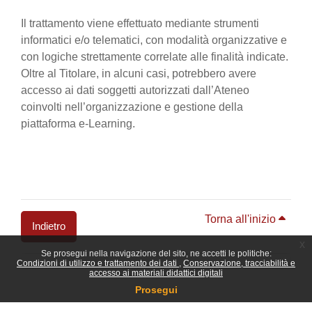
Il trattamento viene effettuato mediante strumenti
informatici e/o telematici, con modalità organizzative e
con logiche strettamente correlate alle finalità indicate.
Oltre al Titolare, in alcuni casi, potrebbero avere
accesso ai dati soggetti autorizzati dall’Ateneo
coinvolti nell’organizzazione e gestione della
piattaforma e-Learning.
Torna all'inizio
Indietro
x
Se prosegui nella navigazione del sito, ne accetti le politiche:
Blocchi
Condizioni di utilizzo e trattamento dei dati
Conservazione, tracciabilità e
accesso ai materiali didattici digitali
Prosegui