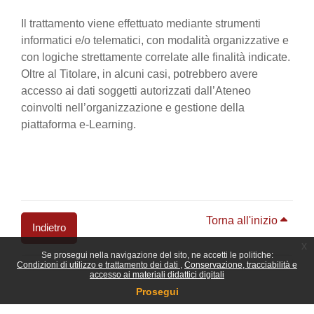
Il trattamento viene effettuato mediante strumenti
informatici e/o telematici, con modalità organizzative e
con logiche strettamente correlate alle finalità indicate.
Oltre al Titolare, in alcuni casi, potrebbero avere
accesso ai dati soggetti autorizzati dall’Ateneo
coinvolti nell’organizzazione e gestione della
piattaforma e-Learning.
Torna all'inizio
Indietro
x
Se prosegui nella navigazione del sito, ne accetti le politiche:
Blocchi
Condizioni di utilizzo e trattamento dei dati
Conservazione, tracciabilità e
accesso ai materiali didattici digitali
Prosegui