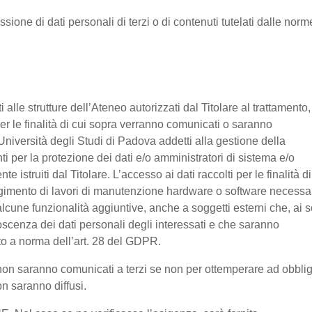
ssione di dati personali di terzi o di contenuti tutelati dalle norm
nti alle strutture dell’Ateneo autorizzati dal Titolare al trattamento,
 per le finalità di cui sopra verranno comunicati o saranno
Università degli Studi di Padova addetti alla gestione della
nti per la protezione dei dati e/o amministratori di sistema e/o
 istruiti dal Titolare. L’accesso ai dati raccolti per le finalità di
olgimento di lavori di manutenzione hardware o software necessa
lcune funzionalità aggiuntive, anche a soggetti esterni che, ai s
noscenza dei dati personali degli interessati e che saranno
o a norma dell’art. 28 del GDPR.
ti non saranno comunicati a terzi se non per ottemperare ad obbli
on saranno diffusi.