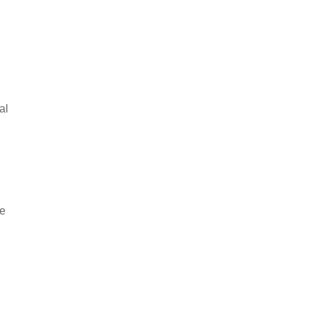
al
he