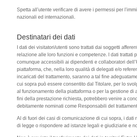
Spetta all'utente verificare di avere i permessi per l'immi
nazionali ed internazionali.
Destinatari dei dati
I dati dei visitatori/utenti sono trattati dai soggetti affere
relazione alle loro funzioni e competenze. I dati trattati
comunque accessibili ai dipendenti e collaboratori dell’
piattaforma, che, nella loro qualità di delegati e/o refere
incaricati del trattamento, saranno a tal fine adeguatamente
cui sopra può essere consentito dal Titolare, per lo sv
al funzionamento della piattaforma o per la gestione di a
fini della prestazione richiesta, potrebbero venire a co
debitamente nominati come Responsabili del trattament
Al di fuori dei casi di comunicazione di cui sopra, i da
di legge o rispondere ad istanze legali e giudiziarie e n