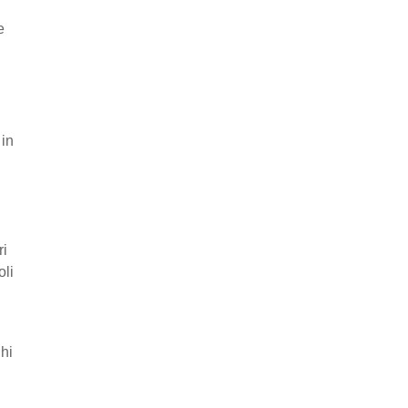
e
 in
ri
oli
ghi