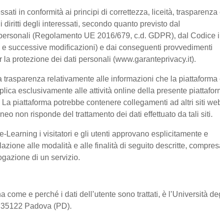
ssati in conformità ai principi di correttezza, liceità, trasparenza
 i diritti degli interessati, secondo quanto previsto dal
 personali (Regolamento UE 2016/679, c.d. GDPR), dal Codice 
03 e successive modificazioni) e dai conseguenti provvedimenti
er la protezione dei dati personali (www.garanteprivacy.it).
 trasparenza relativamente alle informazioni che la piattaforma 
pplica esclusivamente alle attività online della presente piattafo
a. La piattaforma potrebbe contenere collegamenti ad altri siti we
o non risponde del trattamento dei dati effettuato da tali siti.
-Learning i visitatori e gli utenti approvano esplicitamente e
lazione alle modalità e alle finalità di seguito descritte, compre
rogazione di un servizio.
a come e perché i dati dell’utente sono trattati, è l’Università de
2, 35122 Padova (PD).