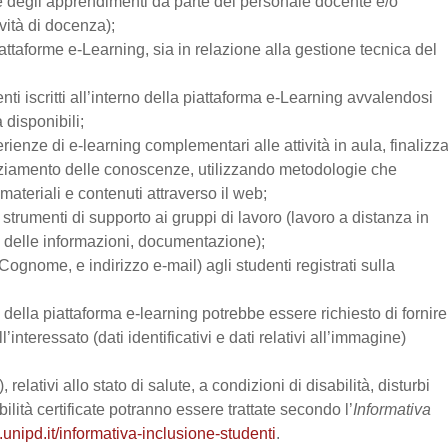
one degli apprendimenti da parte del personale docente e/o
vità di docenza);
attaforme e-Learning, sia in relazione alla gestione tecnica del
enti iscritti all’interno della piattaforma e-Learning avvalendosi
a disponibili;
perienze di e-learning complementari alle attività in aula, finalizz
enziamento delle conoscenze, utilizzando metodologie che
materiali e contenuti attraverso il web;
trumenti di supporto ai gruppi di lavoro (lavoro a distanza in
e delle informazioni, documentazione);
Cognome, e indirizzo e-mail) agli studenti registrati sulla
zo della piattaforma e-learning potrebbe essere richiesto di fornire
’interessato (dati identificativi e dati relativi all’immagine)
relativi allo stato di salute, a condizioni di disabilità, disturbi
lità certificate potranno essere trattate secondo l’
Informativa
.unipd.it/informativa-inclusione-studenti
.