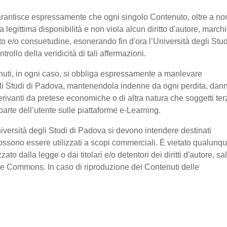
garantisce espressamente che ogni singolo Contenuto, oltre a no
legittima disponibilità e non viola alcun diritto d'autore, marchi
ratto e/o consuetudine, esonerando fin d'ora l’Università degli Stud
ollo della veridicità di tali affermazioni.
nuti, in ogni caso, si obbliga espressamente a manlevare
li Studi di Padova, mantenendola indenne da ogni perdita, dan
erivanti da pretese economiche o di altra natura che soggetti ter
arte dell’utente sulle piattaforme e-Learning.
niversità degli Studi di Padova si devono intendere destinati
ssono essere utilizzati a scopi commerciali. È vietato qualunq
o dalla legge o dai titolari e/o detentori dei diritti d'autore, sa
ive Commons. In caso di riproduzione dei Contenuti delle