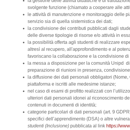
la gestione delle attività didattiche e di valutazi
svolgente funzione (chiamato a cooperare alle atti
le attività di manutenzione e monitoraggio delle pi
servizio sia di quella sistemistica dei dati;
la condivisione dei contributi pubblicati dagli stud
delle diverse tipologie di risorse e/o attività in ess
la possibilità offerta agli studenti di realizzare es
altresì al recupero, all'approfondimento e al pot
favoriscano la collaborazione e la condivisione di 
la messa a disposizione per la comunità Unipd di s
preparazione di riunioni in presenza, condivision
la diffusione dei dati personali obbligatori (Nome, 
piattaforma e iscritti alle medesime istanze;
nel caso di esami di profitto realizzati con l’utiliz
ulteriori dati personali idonei al riconoscimento dell
contenuti in documenti di identità;
categorie particolari di dati personali (art. 9 GDPR), 
specifici dell’apprendimento (DSA) o altre vulnerabi
studenti (Inclusione)
pubblicata al link
https://www