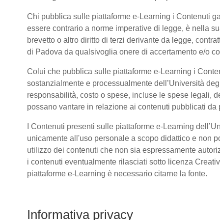
Chi pubblica sulle piattaforme e-Learning i Contenuti 
essere contrario a norme imperative di legge, è nella sua 
brevetto o altro diritto di terzi derivante da legge, cont
di Padova da qualsivoglia onere di accertamento e/o contr
Colui che pubblica sulle piattaforme e-Learning i Conte
sostanzialmente e processualmente dell’Università deg
responsabilità, costo o spese, incluse le spese legali, d
possano vantare in relazione ai contenuti pubblicati da p
I Contenuti presenti sulle piattaforme e-Learning dell’U
unicamente all'uso personale a scopo didattico e non po
utilizzo dei contenuti che non sia espressamente autorizzat
i contenuti eventualmente rilasciati sotto licenza Creat
piattaforme e-Learning è necessario citarne la fonte.
Informativa privacy