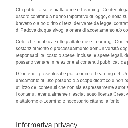
Chi pubblica sulle piattaforme e-Learning i Contenuti 
essere contrario a norme imperative di legge, è nella sua 
brevetto o altro diritto di terzi derivante da legge, cont
di Padova da qualsivoglia onere di accertamento e/o contr
Colui che pubblica sulle piattaforme e-Learning i Conte
sostanzialmente e processualmente dell’Università deg
responsabilità, costo o spese, incluse le spese legali, d
possano vantare in relazione ai contenuti pubblicati da p
I Contenuti presenti sulle piattaforme e-Learning dell’U
unicamente all'uso personale a scopo didattico e non po
utilizzo dei contenuti che non sia espressamente autorizzat
i contenuti eventualmente rilasciati sotto licenza Creat
piattaforme e-Learning è necessario citarne la fonte.
Informativa privacy