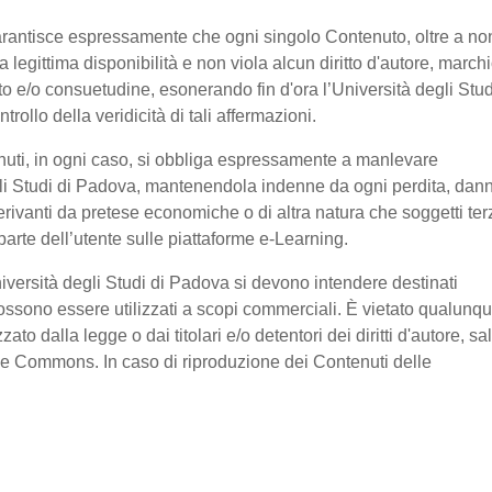
garantisce espressamente che ogni singolo Contenuto, oltre a no
legittima disponibilità e non viola alcun diritto d'autore, marchi
ratto e/o consuetudine, esonerando fin d'ora l’Università degli Stud
ollo della veridicità di tali affermazioni.
nuti, in ogni caso, si obbliga espressamente a manlevare
li Studi di Padova, mantenendola indenne da ogni perdita, dan
erivanti da pretese economiche o di altra natura che soggetti ter
arte dell’utente sulle piattaforme e-Learning.
niversità degli Studi di Padova si devono intendere destinati
ssono essere utilizzati a scopi commerciali. È vietato qualunq
o dalla legge o dai titolari e/o detentori dei diritti d'autore, sa
ive Commons. In caso di riproduzione dei Contenuti delle