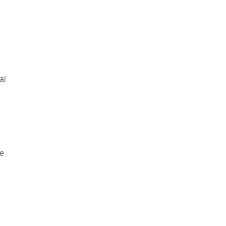
al
he