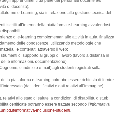
one degli apprendimenti da parte del personale docente e/o
vità di docenza);
attaforme e-Learning, sia in relazione alla gestione tecnica del
enti iscritti all’interno della piattaforma e-Learning avvalendosi
a disponibili;
perienze di e-learning complementari alle attività in aula, finalizz
enziamento delle conoscenze, utilizzando metodologie che
materiali e contenuti attraverso il web;
trumenti di supporto ai gruppi di lavoro (lavoro a distanza in
e delle informazioni, documentazione);
Cognome, e indirizzo e-mail) agli studenti registrati sulla
zo della piattaforma e-learning potrebbe essere richiesto di fornire
’interessato (dati identificativi e dati relativi all’immagine)
relativi allo stato di salute, a condizioni di disabilità, disturbi
lità certificate potranno essere trattate secondo l’
Informativa
.unipd.it/informativa-inclusione-studenti
.