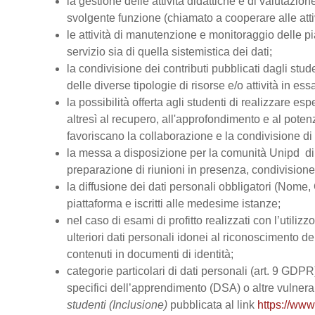
la gestione delle attività didattiche e di valutazi
svolgente funzione (chiamato a cooperare alle atti
le attività di manutenzione e monitoraggio delle pi
servizio sia di quella sistemistica dei dati;
la condivisione dei contributi pubblicati dagli stud
delle diverse tipologie di risorse e/o attività in ess
la possibilità offerta agli studenti di realizzare es
altresì al recupero, all'approfondimento e al pot
favoriscano la collaborazione e la condivisione di 
la messa a disposizione per la comunità Unipd di s
preparazione di riunioni in presenza, condivision
la diffusione dei dati personali obbligatori (Nome, 
piattaforma e iscritti alle medesime istanze;
nel caso di esami di profitto realizzati con l’utiliz
ulteriori dati personali idonei al riconoscimento dell
contenuti in documenti di identità;
categorie particolari di dati personali (art. 9 GDPR), 
specifici dell’apprendimento (DSA) o altre vulnerabi
studenti (Inclusione)
pubblicata al link
https://www