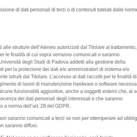
ssione di dati personali di terzi o di contenuti tutelati dalle norm
nti alle strutture dell’Ateneo autorizzati dal Titolare al trattamento,
 per le finalità di cui sopra verranno comunicati o saranno
Università degli Studi di Padova addetti alla gestione della
nti per la protezione dei dati e/o amministratori di sistema e/o
 istruiti dal Titolare. L’accesso ai dati raccolti per le finalità di
olgimento di lavori di manutenzione hardware o software necessa
lcune funzionalità aggiuntive, anche a soggetti esterni che, ai s
noscenza dei dati personali degli interessati e che saranno
o a norma dell’art. 28 del GDPR.
ti non saranno comunicati a terzi se non per ottemperare ad obbli
on saranno diffusi.