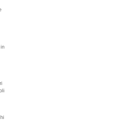
e
 in
ri
oli
ghi