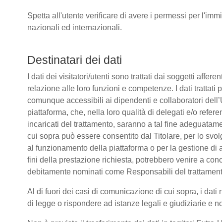
Spetta all'utente verificare di avere i permessi per l'immi
nazionali ed internazionali.
Destinatari dei dati
I dati dei visitatori/utenti sono trattati dai soggetti affere
relazione alle loro funzioni e competenze. I dati trattati
comunque accessibili ai dipendenti e collaboratori dell’
piattaforma, che, nella loro qualità di delegati e/o refere
incaricati del trattamento, saranno a tal fine adeguatamente
cui sopra può essere consentito dal Titolare, per lo sv
al funzionamento della piattaforma o per la gestione di a
fini della prestazione richiesta, potrebbero venire a co
debitamente nominati come Responsabili del trattament
Al di fuori dei casi di comunicazione di cui sopra, i da
di legge o rispondere ad istanze legali e giudiziarie e n