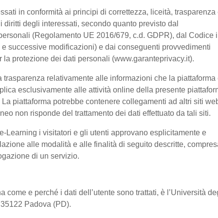
ssati in conformità ai principi di correttezza, liceità, trasparenza
 i diritti degli interessati, secondo quanto previsto dal
 personali (Regolamento UE 2016/679, c.d. GDPR), dal Codice 
03 e successive modificazioni) e dai conseguenti provvedimenti
er la protezione dei dati personali (www.garanteprivacy.it).
 trasparenza relativamente alle informazioni che la piattaforma 
pplica esclusivamente alle attività online della presente piattafo
a. La piattaforma potrebbe contenere collegamenti ad altri siti we
o non risponde del trattamento dei dati effettuato da tali siti.
-Learning i visitatori e gli utenti approvano esplicitamente e
lazione alle modalità e alle finalità di seguito descritte, compre
rogazione di un servizio.
a come e perché i dati dell’utente sono trattati, è l’Università de
2, 35122 Padova (PD).