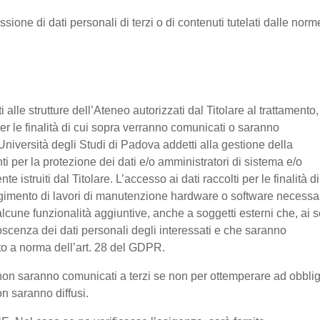
ssione di dati personali di terzi o di contenuti tutelati dalle norm
nti alle strutture dell’Ateneo autorizzati dal Titolare al trattamento,
 per le finalità di cui sopra verranno comunicati o saranno
Università degli Studi di Padova addetti alla gestione della
nti per la protezione dei dati e/o amministratori di sistema e/o
 istruiti dal Titolare. L’accesso ai dati raccolti per le finalità di
olgimento di lavori di manutenzione hardware o software necessa
lcune funzionalità aggiuntive, anche a soggetti esterni che, ai s
noscenza dei dati personali degli interessati e che saranno
o a norma dell’art. 28 del GDPR.
ti non saranno comunicati a terzi se non per ottemperare ad obbli
on saranno diffusi.