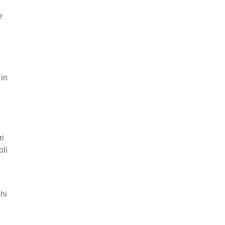
e
 in
ri
oli
ghi