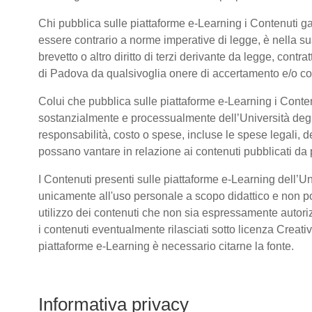
Chi pubblica sulle piattaforme e-Learning i Contenuti 
essere contrario a norme imperative di legge, è nella sua 
brevetto o altro diritto di terzi derivante da legge, cont
di Padova da qualsivoglia onere di accertamento e/o contr
Colui che pubblica sulle piattaforme e-Learning i Conte
sostanzialmente e processualmente dell’Università deg
responsabilità, costo o spese, incluse le spese legali, d
possano vantare in relazione ai contenuti pubblicati da p
I Contenuti presenti sulle piattaforme e-Learning dell’U
unicamente all'uso personale a scopo didattico e non po
utilizzo dei contenuti che non sia espressamente autorizzat
i contenuti eventualmente rilasciati sotto licenza Creat
piattaforme e-Learning è necessario citarne la fonte.
Informativa privacy