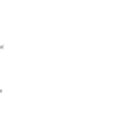
al
he