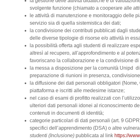
la gestione delle attività didattiche e di valutazi
svolgente funzione (chiamato a cooperare alle atti
le attività di manutenzione e monitoraggio delle pi
servizio sia di quella sistemistica dei dati;
la condivisione dei contributi pubblicati dagli stud
delle diverse tipologie di risorse e/o attività in ess
la possibilità offerta agli studenti di realizzare es
altresì al recupero, all'approfondimento e al pot
favoriscano la collaborazione e la condivisione di 
la messa a disposizione per la comunità Unipd di s
preparazione di riunioni in presenza, condivision
la diffusione dei dati personali obbligatori (Nome, 
piattaforma e iscritti alle medesime istanze;
nel caso di esami di profitto realizzati con l’utiliz
ulteriori dati personali idonei al riconoscimento dell
contenuti in documenti di identità;
categorie particolari di dati personali (art. 9 GDPR), 
specifici dell’apprendimento (DSA) o altre vulnerabi
studenti (Inclusione)
pubblicata al link
https://www