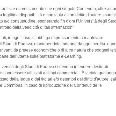
garantisce espressamente che ogni singolo Contenuto, oltre a no
legittima disponibilità e non viola alcun diritto d'autore, marchi
ratto e/o consuetudine, esonerando fin d'ora l’Università degli Stud
ollo della veridicità di tali affermazioni.
nuti, in ogni caso, si obbliga espressamente a manlevare
li Studi di Padova, mantenendola indenne da ogni perdita, dan
erivanti da pretese economiche o di altra natura che soggetti ter
arte dell’utente sulle piattaforme e-Learning.
niversità degli Studi di Padova si devono intendere destinati
ssono essere utilizzati a scopi commerciali. È vietato qualunq
o dalla legge o dai titolari e/o detentori dei diritti d'autore, sa
ive Commons. In caso di riproduzione dei Contenuti delle