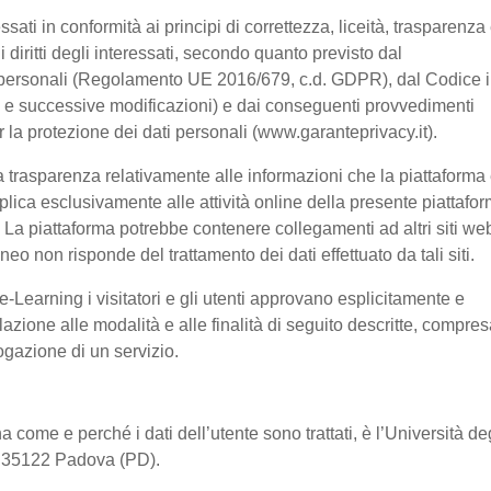
ssati in conformità ai principi di correttezza, liceità, trasparenza
 i diritti degli interessati, secondo quanto previsto dal
 personali (Regolamento UE 2016/679, c.d. GDPR), dal Codice 
03 e successive modificazioni) e dai conseguenti provvedimenti
er la protezione dei dati personali (www.garanteprivacy.it).
 trasparenza relativamente alle informazioni che la piattaforma 
pplica esclusivamente alle attività online della presente piattafo
a. La piattaforma potrebbe contenere collegamenti ad altri siti we
o non risponde del trattamento dei dati effettuato da tali siti.
-Learning i visitatori e gli utenti approvano esplicitamente e
lazione alle modalità e alle finalità di seguito descritte, compre
rogazione di un servizio.
a come e perché i dati dell’utente sono trattati, è l’Università de
2, 35122 Padova (PD).