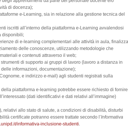
one degli apprendimenti da parte del personale docente e/o
vità di docenza);
attaforme e-Learning, sia in relazione alla gestione tecnica del
enti iscritti all’interno della piattaforma e-Learning avvalendosi
a disponibili;
perienze di e-learning complementari alle attività in aula, finalizz
enziamento delle conoscenze, utilizzando metodologie che
materiali e contenuti attraverso il web;
trumenti di supporto ai gruppi di lavoro (lavoro a distanza in
e delle informazioni, documentazione);
Cognome, e indirizzo e-mail) agli studenti registrati sulla
zo della piattaforma e-learning potrebbe essere richiesto di fornire
’interessato (dati identificativi e dati relativi all’immagine)
relativi allo stato di salute, a condizioni di disabilità, disturbi
lità certificate potranno essere trattate secondo l’
Informativa
.unipd.it/informativa-inclusione-studenti
.