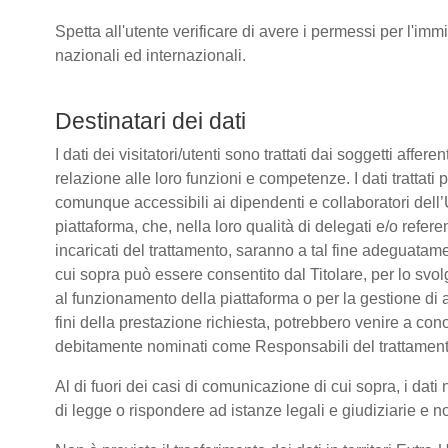
Spetta all'utente verificare di avere i permessi per l'immi
nazionali ed internazionali.
Destinatari dei dati
I dati dei visitatori/utenti sono trattati dai soggetti affere
relazione alle loro funzioni e competenze. I dati trattati
comunque accessibili ai dipendenti e collaboratori dell’
piattaforma, che, nella loro qualità di delegati e/o refere
incaricati del trattamento, saranno a tal fine adeguatamente
cui sopra può essere consentito dal Titolare, per lo sv
al funzionamento della piattaforma o per la gestione di a
fini della prestazione richiesta, potrebbero venire a co
debitamente nominati come Responsabili del trattament
Al di fuori dei casi di comunicazione di cui sopra, i da
di legge o rispondere ad istanze legali e giudiziarie e n