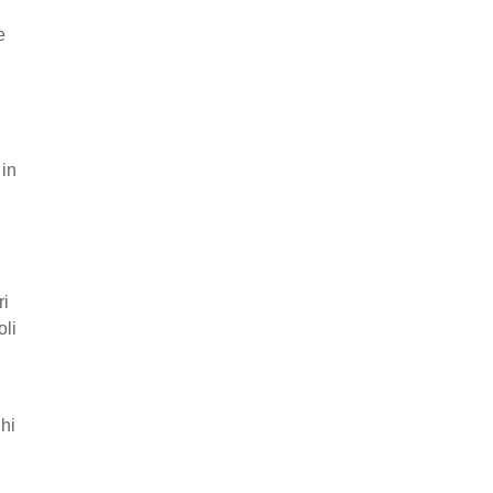
e
 in
ri
oli
ghi