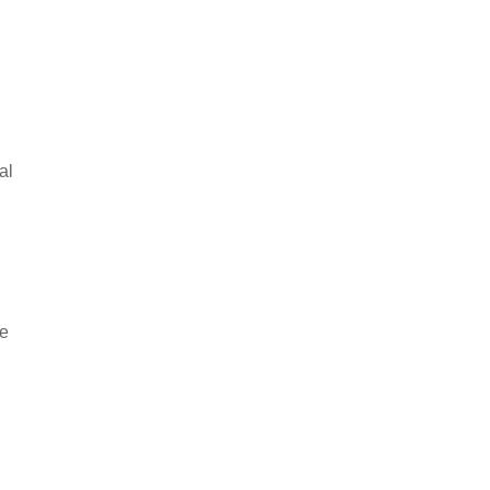
al
he