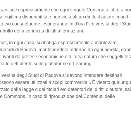
garantisce espressamente che ogni singolo Contenuto, oltre a no
legittima disponibilità e non viola alcun diritto d'autore, marchi
ratto e/o consuetudine, esonerando fin d'ora l’Università degli Stud
ollo della veridicità di tali affermazioni.
nuti, in ogni caso, si obbliga espressamente a manlevare
li Studi di Padova, mantenendola indenne da ogni perdita, dan
erivanti da pretese economiche o di altra natura che soggetti ter
arte dell’utente sulle piattaforme e-Learning.
niversità degli Studi di Padova si devono intendere destinati
ssono essere utilizzati a scopi commerciali. È vietato qualunq
o dalla legge o dai titolari e/o detentori dei diritti d'autore, sa
ive Commons. In caso di riproduzione dei Contenuti delle