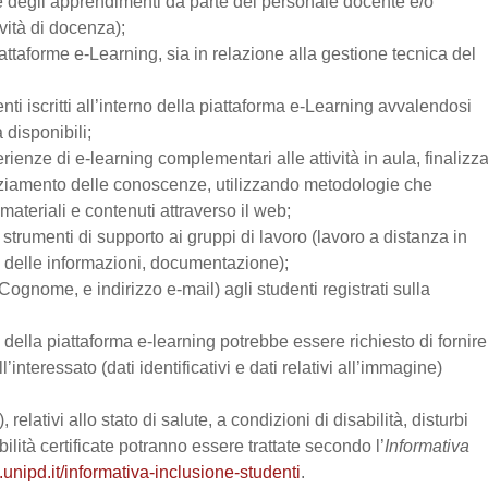
one degli apprendimenti da parte del personale docente e/o
vità di docenza);
attaforme e-Learning, sia in relazione alla gestione tecnica del
enti iscritti all’interno della piattaforma e-Learning avvalendosi
a disponibili;
perienze di e-learning complementari alle attività in aula, finalizz
enziamento delle conoscenze, utilizzando metodologie che
materiali e contenuti attraverso il web;
trumenti di supporto ai gruppi di lavoro (lavoro a distanza in
e delle informazioni, documentazione);
Cognome, e indirizzo e-mail) agli studenti registrati sulla
zo della piattaforma e-learning potrebbe essere richiesto di fornire
’interessato (dati identificativi e dati relativi all’immagine)
relativi allo stato di salute, a condizioni di disabilità, disturbi
lità certificate potranno essere trattate secondo l’
Informativa
.unipd.it/informativa-inclusione-studenti
.