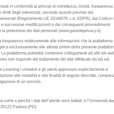
ssati in conformità ai principi di correttezza, liceità, trasparenza
 i diritti degli interessati, secondo quanto previsto dal
 personali (Regolamento UE 2016/679, c.d. GDPR), dal Codice 
03 e successive modificazioni) e dai conseguenti provvedimenti
er la protezione dei dati personali (www.garanteprivacy.it).
 trasparenza relativamente alle informazioni che la piattaforma 
pplica esclusivamente alle attività online della presente piattafo
a. La piattaforma potrebbe contenere collegamenti ad altri siti we
o non risponde del trattamento dei dati effettuato da tali siti.
-Learning i visitatori e gli utenti approvano esplicitamente e
lazione alle modalità e alle finalità di seguito descritte, compre
rogazione di un servizio.
a come e perché i dati dell’utente sono trattati, è l’Università de
2, 35122 Padova (PD).