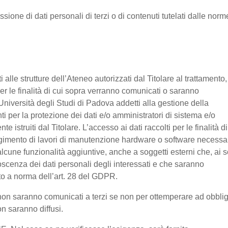
ssione di dati personali di terzi o di contenuti tutelati dalle norm
nti alle strutture dell’Ateneo autorizzati dal Titolare al trattamento,
 per le finalità di cui sopra verranno comunicati o saranno
Università degli Studi di Padova addetti alla gestione della
nti per la protezione dei dati e/o amministratori di sistema e/o
 istruiti dal Titolare. L’accesso ai dati raccolti per le finalità di
olgimento di lavori di manutenzione hardware o software necessa
lcune funzionalità aggiuntive, anche a soggetti esterni che, ai s
noscenza dei dati personali degli interessati e che saranno
o a norma dell’art. 28 del GDPR.
ti non saranno comunicati a terzi se non per ottemperare ad obbli
on saranno diffusi.