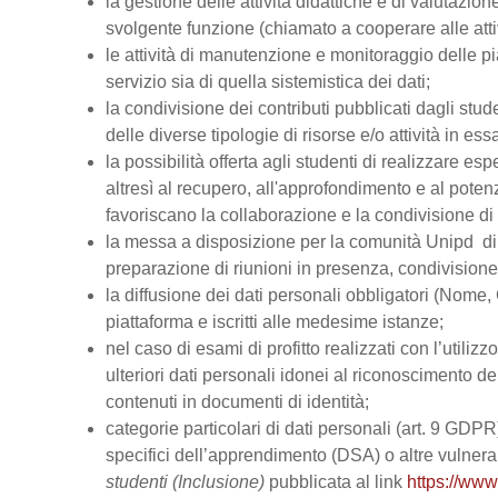
la gestione delle attività didattiche e di valutazi
svolgente funzione (chiamato a cooperare alle atti
le attività di manutenzione e monitoraggio delle pi
servizio sia di quella sistemistica dei dati;
la condivisione dei contributi pubblicati dagli stud
delle diverse tipologie di risorse e/o attività in ess
la possibilità offerta agli studenti di realizzare es
altresì al recupero, all'approfondimento e al pot
favoriscano la collaborazione e la condivisione di 
la messa a disposizione per la comunità Unipd di s
preparazione di riunioni in presenza, condivision
la diffusione dei dati personali obbligatori (Nome, 
piattaforma e iscritti alle medesime istanze;
nel caso di esami di profitto realizzati con l’utiliz
ulteriori dati personali idonei al riconoscimento dell
contenuti in documenti di identità;
categorie particolari di dati personali (art. 9 GDPR), 
specifici dell’apprendimento (DSA) o altre vulnerabi
studenti (Inclusione)
pubblicata al link
https://www