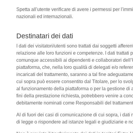
Spetta all'utente verificare di avere i permessi per l'immi
nazionali ed internazionali.
Destinatari dei dati
I dati dei visitatori/utenti sono trattati dai soggetti affere
relazione alle loro funzioni e competenze. I dati trattati
comunque accessibili ai dipendenti e collaboratori dell’
piattaforma, che, nella loro qualità di delegati e/o refere
incaricati del trattamento, saranno a tal fine adeguatamente
cui sopra può essere consentito dal Titolare, per lo sv
al funzionamento della piattaforma o per la gestione di a
fini della prestazione richiesta, potrebbero venire a co
debitamente nominati come Responsabili del trattament
Al di fuori dei casi di comunicazione di cui sopra, i da
di legge o rispondere ad istanze legali e giudiziarie e n