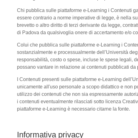
Chi pubblica sulle piattaforme e-Learning i Contenuti 
essere contrario a norme imperative di legge, è nella sua 
brevetto o altro diritto di terzi derivante da legge, cont
di Padova da qualsivoglia onere di accertamento e/o contr
Colui che pubblica sulle piattaforme e-Learning i Conte
sostanzialmente e processualmente dell’Università deg
responsabilità, costo o spese, incluse le spese legali, d
possano vantare in relazione ai contenuti pubblicati da p
I Contenuti presenti sulle piattaforme e-Learning dell’U
unicamente all'uso personale a scopo didattico e non po
utilizzo dei contenuti che non sia espressamente autorizzat
i contenuti eventualmente rilasciati sotto licenza Creat
piattaforme e-Learning è necessario citarne la fonte.
Informativa privacy