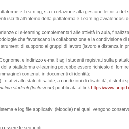
ttaforme e-Learning, sia in relazione alla gestione tecnica del se
nti iscritti all’interno della piattaforma e-Learning avvalendosi de
perienze di e-learning complementari alle attività in aula, finalizz
logie che favoriscano la collaborazione e la condivisione di ma
trumenti di supporto ai gruppi di lavoro (lavoro a distanza in p
Cognome, e indirizzo e-mail) agli studenti registrati sulla piattaf
zo della piattaforma e-learning potrebbe essere richiesto di fornir
all’immagine) contenuti in documenti di identità;
, relativi allo stato di salute, a condizioni di disabilità, disturbi
mativa studenti (Inclusione)
pubblicata al link
https://www.unipd.i
 sistema e log file applicativi (Moodle) nei quali vengono conser
ro essere le seguenti: