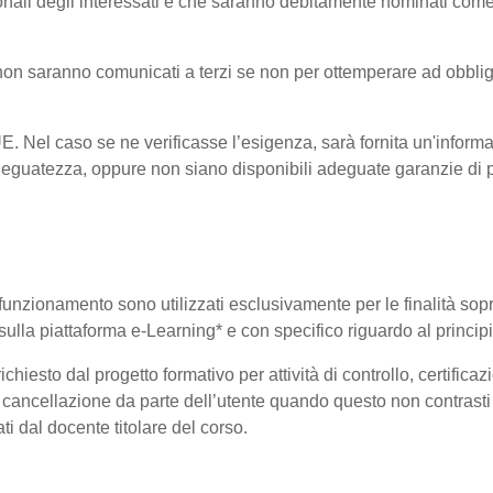
onali degli interessati e che saranno debitamente nominati come
i non saranno comunicati a terzi se non per ottemperare ad obblig
-UE. Nel caso se ne verificasse l’esigenza, sarà fornita un'informa
eguatezza, oppure non siano disponibili adeguate garanzie di pr
uo funzionamento sono utilizzati esclusivamente per le finalità so
i sulla piattaforma e-Learning* e con specifico riguardo al princi
hiesto dal progetto formativo per attività di controllo, certificazio
 di cancellazione da parte dell’utente quando questo non contrasti 
ati dal docente titolare del corso.