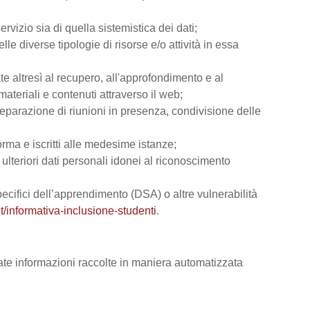
rvizio sia di quella sistemistica dei dati;
lle diverse tipologie di risorse e/o attività in essa
ate altresì al recupero, all'approfondimento e al
teriali e contenuti attraverso il web;
reparazione di riunioni in presenza, condivisione delle
orma e iscritti alle medesime istanze;
e ulteriori dati personali idonei al riconoscimento
 specifici dell’apprendimento (DSA) o altre vulnerabilità
t/informativa-inclusione-studenti
.
vate informazioni raccolte in maniera automatizzata