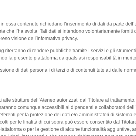
.
 in essa contenute richiedano l'inserimento di dati da parte dell’u
'utente che l’ha svolta. Tali dati si intendono volontariamente fornit
reso visione dell'informativa privacy.
ng riterranno di rendere pubbliche tramite i servizi e gli strumen
 la presente piattaforma da qualsiasi responsabilità in merito 
ssione di dati personali di terzi o di contenuti tutelati dalle nor
enti alle strutture dell’Ateneo autorizzati dal Titolare al trattament
 o saranno comunque accessibili ai dipendenti e collaboratori dell
referenti per la protezione dei dati e/o amministratori di sistema e
colti per le finalità di cui sopra può essere consentito dal Titol
ttaforma o per la gestione di alcune funzionalità aggiuntive, anc