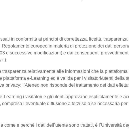
ssati in conformità ai principi di correttezza, liceità, trasparenz
sto dal Regolamento europeo in materia di protezione dei dati pe
2003 e successive modificazioni) e dai conseguenti provvedimenti 
.it).
trasparenza relativamente alle informazioni che la piattaforma e-
e piattaforma e-Learning ed è valida per i visitatori/utenti dell
a privacy: l’Ateneo non risponde del trattamento dei dati effettuat
-Learning i visitatori e gli utenti approvano esplicitamente e ac
te, compresa l’eventuale diffusione a terzi solo se necessaria per
na come e perché i dati dell’utente sono trattati, è l’Università 