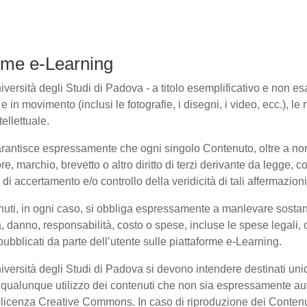
forme e-Learning
ersità degli Studi di Padova - a titolo esemplificativo e non esaus
in movimento (inclusi le fotografie, i disegni, i video, ecc.), le m
ellettuale.
arantisce espressamente che ogni singolo Contenuto, oltre a non
ore, marchio, brevetto o altro diritto di terzi derivante da legge,
i accertamento e/o controllo della veridicità di tali affermazioni
enuti, in ogni caso, si obbliga espressamente a manlevare sosta
danno, responsabilità, costo o spese, incluse le spese legali, 
pubblicati da parte dell’utente sulle piattaforme e-Learning.
niversità degli Studi di Padova si devono intendere destinati un
qualunque utilizzo dei contenuti che non sia espressamente autoriz
to licenza Creative Commons. In caso di riproduzione dei Contenu