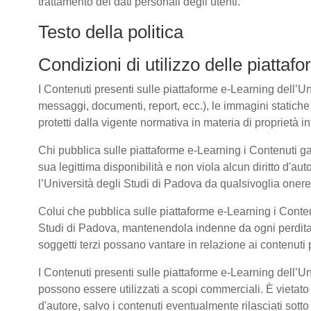
trattamento dei dati personali degli utenti.
Testo della politica
Condizioni di utilizzo delle piatta
I Contenuti presenti sulle piattaforme e-Learning dell’Univ
messaggi, documenti, report, ecc.), le immagini statiche e 
protetti dalla vigente normativa in materia di proprietà int
Chi pubblica sulle piattaforme e-Learning i Contenuti g
sua legittima disponibilità e non viola alcun diritto d'aut
l’Università degli Studi di Padova da qualsivoglia onere d
Colui che pubblica sulle piattaforme e-Learning i Cont
Studi di Padova, mantenendola indenne da ogni perdita, 
soggetti terzi possano vantare in relazione ai contenuti 
I Contenuti presenti sulle piattaforme e-Learning dell’U
possono essere utilizzati a scopi commerciali. È vietato 
d'autore, salvo i contenuti eventualmente rilasciati sot