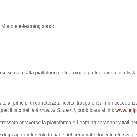
ma Moodle e-learning sono:
rsi iscrivere alla piattaforma e-learning e partecipare alle attivi
ato ai principi di correttezza, liceità, trasparenza, non eccedenza
cificato nell’
Informativa Studenti
, pubblicata al link
www.unipd.
ressato attraverso la piattaforma e-Learning saranno trattati per 
one degli apprendimenti da parte del personale docente e/o svolge