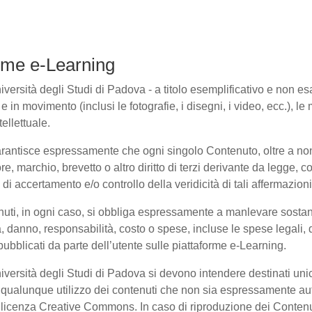
forme e-Learning
ersità degli Studi di Padova - a titolo esemplificativo e non esaus
in movimento (inclusi le fotografie, i disegni, i video, ecc.), le m
ellettuale.
arantisce espressamente che ogni singolo Contenuto, oltre a non
ore, marchio, brevetto o altro diritto di terzi derivante da legge,
i accertamento e/o controllo della veridicità di tali affermazioni
enuti, in ogni caso, si obbliga espressamente a manlevare sosta
danno, responsabilità, costo o spese, incluse le spese legali, 
pubblicati da parte dell’utente sulle piattaforme e-Learning.
niversità degli Studi di Padova si devono intendere destinati un
qualunque utilizzo dei contenuti che non sia espressamente autoriz
to licenza Creative Commons. In caso di riproduzione dei Contenu