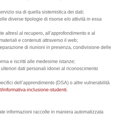
rvizio sia di quella sistemistica dei dati;
lle diverse tipologie di risorse e/o attività in essa
ate altresì al recupero, all'approfondimento e al
teriali e contenuti attraverso il web;
reparazione di riunioni in presenza, condivisione delle
orma e iscritti alle medesime istanze;
e ulteriori dati personali idonei al riconoscimento
 specifici dell’apprendimento (DSA) o altre vulnerabilità
t/informativa-inclusione-studenti
.
vate informazioni raccolte in maniera automatizzata