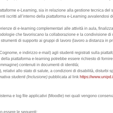
ttaforme e-Learning, sia in relazione alla gestione tecnica del se
nti iscritti all’interno della piattaforma e-Learning avvalendosi de
perienze di e-learning complementari alle attività in aula, finalizz
logie che favoriscano la collaborazione e la condivisione di ma
trumenti di supporto ai gruppi di lavoro (lavoro a distanza in p
Cognome, e indirizzo e-mail) agli studenti registrati sulla piattaf
zo della piattaforma e-learning potrebbe essere richiesto di fornir
all’immagine) contenuti in documenti di identità;
, relativi allo stato di salute, a condizioni di disabilità, disturbi
mativa studenti (Inclusione)
pubblicata al link
https://www.unipd.i
 sistema e log file applicativi (Moodle) nei quali vengono conser
ro essere le seguenti: