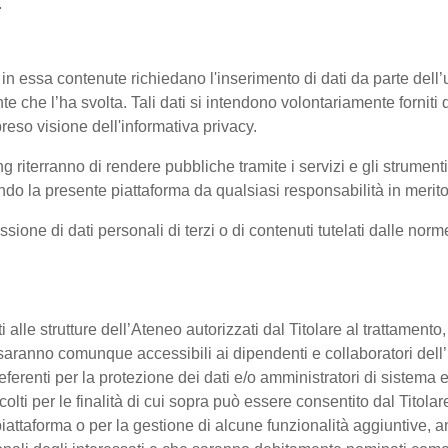
.
 in essa contenute richiedano l'inserimento di dati da parte dell’u
'utente che l’ha svolta. Tali dati si intendono volontariamente fornit
reso visione dell'informativa privacy.
ng riterranno di rendere pubbliche tramite i servizi e gli strumen
 la presente piattaforma da qualsiasi responsabilità in merito 
ssione di dati personali di terzi o di contenuti tutelati dalle nor
enti alle strutture dell’Ateneo autorizzati dal Titolare al trattament
 o saranno comunque accessibili ai dipendenti e collaboratori dell
referenti per la protezione dei dati e/o amministratori di sistema e
colti per le finalità di cui sopra può essere consentito dal Titol
ttaforma o per la gestione di alcune funzionalità aggiuntive, anc