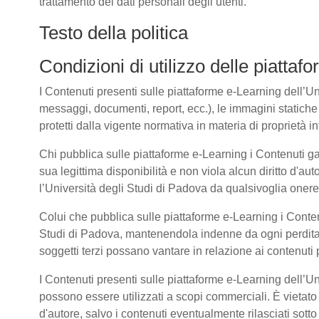
trattamento dei dati personali degli utenti.
Testo della politica
Condizioni di utilizzo delle piatta
I Contenuti presenti sulle piattaforme e-Learning dell’Univ
messaggi, documenti, report, ecc.), le immagini statiche e 
protetti dalla vigente normativa in materia di proprietà int
Chi pubblica sulle piattaforme e-Learning i Contenuti g
sua legittima disponibilità e non viola alcun diritto d'aut
l’Università degli Studi di Padova da qualsivoglia onere d
Colui che pubblica sulle piattaforme e-Learning i Cont
Studi di Padova, mantenendola indenne da ogni perdita, 
soggetti terzi possano vantare in relazione ai contenuti 
I Contenuti presenti sulle piattaforme e-Learning dell’U
possono essere utilizzati a scopi commerciali. È vietato 
d'autore, salvo i contenuti eventualmente rilasciati sot