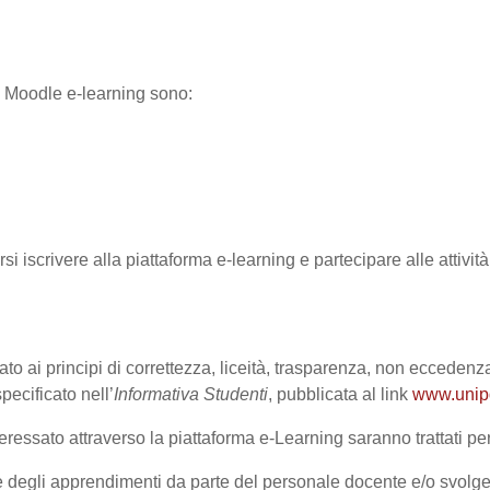
ma Moodle e-learning sono:
rsi iscrivere alla piattaforma e-learning e partecipare alle attivi
ato ai principi di correttezza, liceità, trasparenza, non eccedenza
cificato nell’
Informativa Studenti
, pubblicata al link
www.unipd.
ressato attraverso la piattaforma e-Learning saranno trattati per 
one degli apprendimenti da parte del personale docente e/o svolge