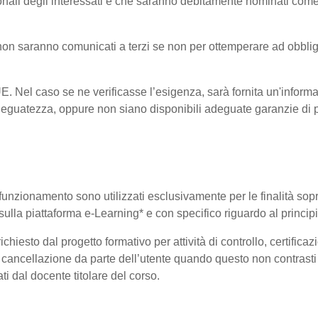
onali degli interessati e che saranno debitamente nominati come
i non saranno comunicati a terzi se non per ottemperare ad obblig
-UE. Nel caso se ne verificasse l’esigenza, sarà fornita un'informa
eguatezza, oppure non siano disponibili adeguate garanzie di pr
uo funzionamento sono utilizzati esclusivamente per le finalità so
i sulla piattaforma e-Learning* e con specifico riguardo al princi
hiesto dal progetto formativo per attività di controllo, certificazio
 di cancellazione da parte dell’utente quando questo non contrasti 
ati dal docente titolare del corso.