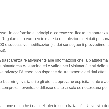
ssati in conformità ai principi di correttezza, liceità, trasparenz
sto dal Regolamento europeo in materia di protezione dei dati pe
2003 e successive modificazioni) e dai conseguenti provvedimenti 
.it).
trasparenza relativamente alle informazioni che la piattaforma e-
e piattaforma e-Learning ed è valida per i visitatori/utenti dell
a privacy: l’Ateneo non risponde del trattamento dei dati effettuat
-Learning i visitatori e gli utenti approvano esplicitamente e ac
te, compresa l’eventuale diffusione a terzi solo se necessaria per
na come e perché i dati dell’utente sono trattati, è l’Università 