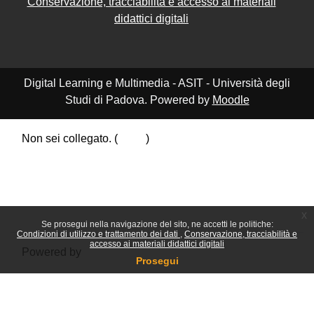
Conservazione, tracciabilità e accesso ai materiali
didattici digitali
Digital Learning e Multimedia - ASIT - Università degli
Studi di Padova. Powered by
Moodle
Non sei collegato. (
Login
)
Riepilogo della conservazione dei dati
Politiche
Ottieni l'app mobile
Passa al tema standard
x
Se prosegui nella navigazione del sito, ne accetti le politiche:
Condizioni di utilizzo e trattamento dei dati
Conservazione, tracciabilità e
accesso ai materiali didattici digitali
Powered by
Moodle
Prosegui