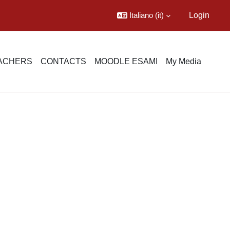
Italiano ‎(it)‎
Login
EACHERS
CONTACTS
MOODLE ESAMI
My Media