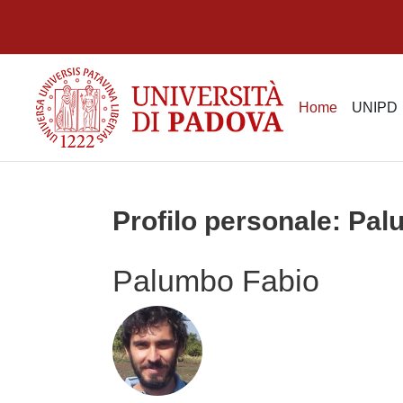
Vai al contenuto principale
Home
UNIPD
Profilo personale: Pa
Palumbo Fabio