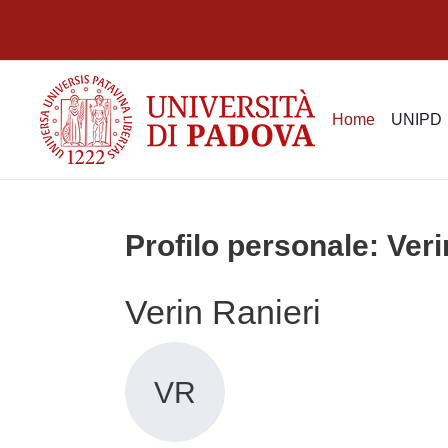
Vai al contenuto principale
Home
UNIPD
Profilo personale: Veri
Verin Ranieri
VR