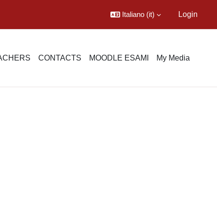
Italiano ‎(it)‎
Login
EACHERS
CONTACTS
MOODLE ESAMI
My Media