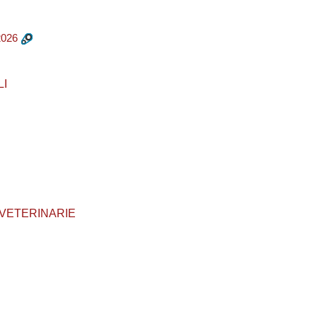
026
LI
LI VETERINARIE