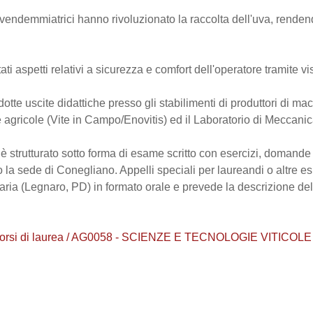
ndemmiatrici hanno rivoluzionato la raccolta dell'uva, renden
ati aspetti relativi a sicurezza e comfort dell'operatore tramite v
tte uscite didattiche presso gli stabilimenti di produttori di ma
e agricole (Vite in Campo/Enovitis) ed il Laboratorio di Meccanic
i è strutturato sotto forma di esame scritto con esercizi, domand
 la sede di Conegliano. Appelli speciali per laureandi o altre es
ria (Legnaro, PD) in formato orale e prevede la descrizione del
 Corsi di laurea / AG0058 - SCIENZE E TECNOLOGIE VITIC