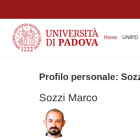
Vai al contenuto principale
Home
UNIPD
Profilo personale: Soz
Sozzi Marco