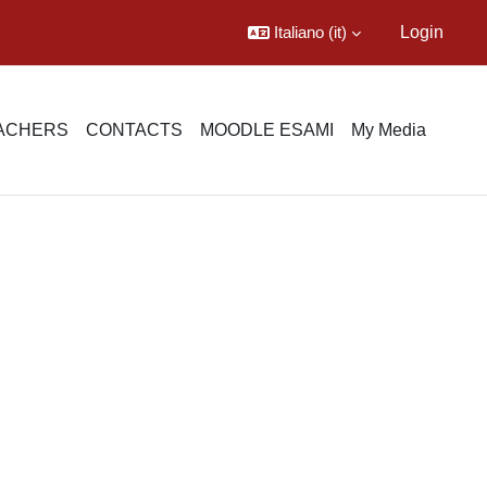
Italiano ‎(it)‎
Login
EACHERS
CONTACTS
MOODLE ESAMI
My Media