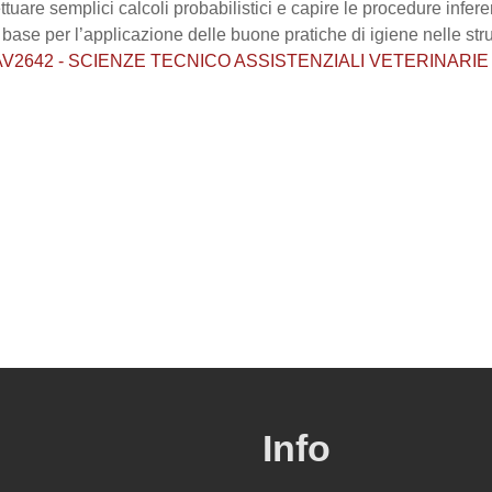
ttuare semplici calcoli probabilistici e capire le procedure infer
i base per l’applicazione delle buone pratiche di igiene nelle str
ea / AV2642 - SCIENZE TECNICO ASSISTENZIALI VETERINARIE
Info