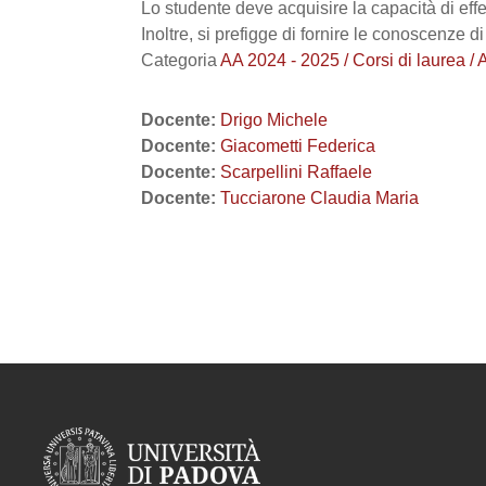
Lo studente deve acquisire la capacità di effe
Inoltre, si prefigge di fornire le conoscenze d
Categoria
AA 2024 - 2025 / Corsi di laur
Docente:
Drigo Michele
Docente:
Giacometti Federica
Docente:
Scarpellini Raffaele
Docente:
Tucciarone Claudia Maria