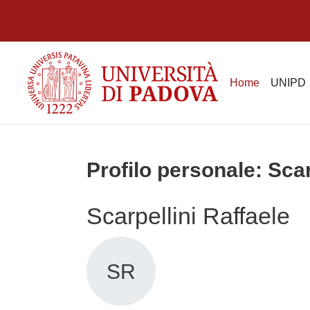
Vai al contenuto principale
Home
UNIPD
Profilo personale: Scar
Scarpellini Raffaele
SR