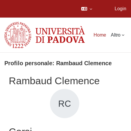
Login
Vai al contenuto principale
Home
Altro
Profilo personale: Rambaud Clemence
Rambaud Clemence
RC