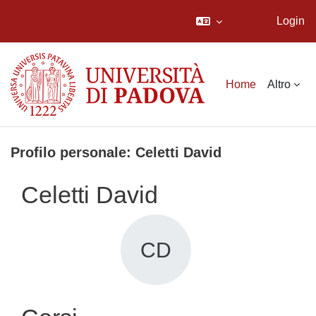
Login
Vai al contenuto principale
Home
Altro
Profilo personale: Celetti David
Celetti David
CD