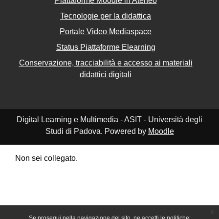
Piattaforme Moodle in Ateneo
Tecnologie per la didattica
Portale Video Mediaspace
Status Piattaforme Elearning
Conservazione, tracciabilità e accesso ai materiali
didattici digitali
Digital Learning e Multimedia - ASIT - Università degli
Studi di Padova. Powered by
Moodle
Non sei collegato.
Riepilogo della conservazione dei dati
Politiche
Ottieni l'app mobile
Passa al tema standard
x
Se prosegui nella navigazione del sito, ne accetti le politiche: