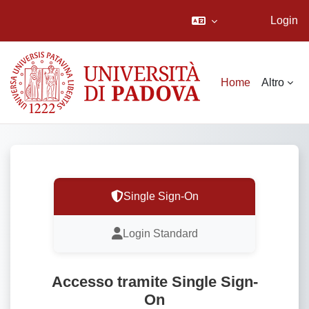
Login
Vai al contenuto principale
Home
Altro
Single Sign-On
Login Standard
Accesso tramite Single Sign-
On