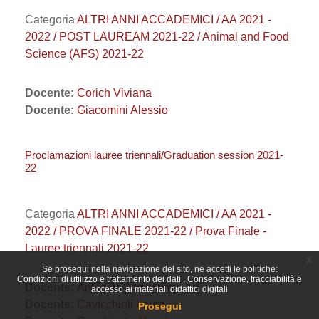
Categoria
ALTRI ANNI ACCADEMICI / AA 2021 -
2022 / POST LAUREAM 2021-22 / Animal and Food
Science (AFS) 2021-22
Docente:
Corich Viviana
Docente:
Giacomini Alessio
Proclamazioni lauree triennali/Graduation session 2021-
22
Categoria
ALTRI ANNI ACCADEMICI / AA 2021 -
2022 / PROVA FINALE 2021-22 / Prova Finale -
Lauree triennali 2021-22
x
Se prosegui nella navigazione del sito, ne accetti le politiche:
Condizioni di utilizzo e trattamento dei dati
Conservazione, tracciabilità e
Docente:
Anfodillo Tommaso
accesso ai materiali didattici digitali
Docente:
Cavicchioli Laura
Prosegui