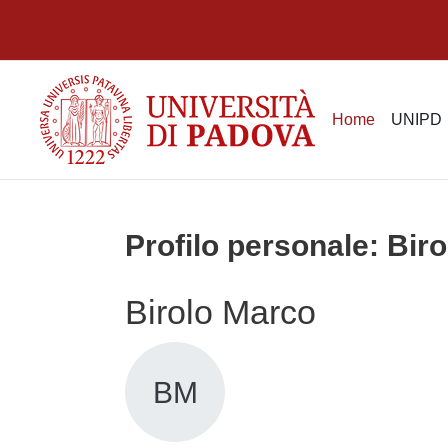
Vai al contenuto principale
Home
UNIPD
Profilo personale: Bir
Birolo Marco
BM