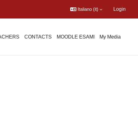
Italiano ‎(it)‎
Login
EACHERS
CONTACTS
MOODLE ESAMI
My Media