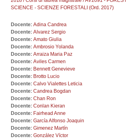
2018 / Corsi di laurea magistrale / AV2091 - FOREST
SCIENCE - SCIENZE FORESTALI (Ord. 2017)
Docente:
Adina Candrea
Docente:
Alvarez Sergio
Docente:
Amato Giulia
Docente:
Ambrosio Yolanda
Docente:
Arraiza Maria Paz
Docente:
Aviles Carmen
Docente:
Bennett Genevieve
Docente:
Brotto Lucio
Docente:
Calvo Vialettes Leticia
Docente:
Candrea Bogdan
Docente:
Chan Ron
Docente:
Conlan Kieran
Docente:
Fairhead Anne
Docente:
García Alfonso Joaquin
Docente:
Gimenez Martín
Docente:
González Víctor