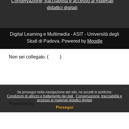
Conservazione, tracciabilità e accesso ai materiali
didattici digitali
Digital Learning e Multimedia - ASIT - Università degli
Studi di Padova. Powered by
Moodle
Non sei collegato. (
Login
)
Riepilogo della conservazione dei dati
Politiche
Ottieni l'app mobile
Passa al tema standard
x
Se prosegui nella navigazione del sito, ne accetti le politiche:
Condizioni di utilizzo e trattamento dei dati
Conservazione, tracciabilità e
accesso ai materiali didattici digitali
Powered by
Moodle
Prosegui