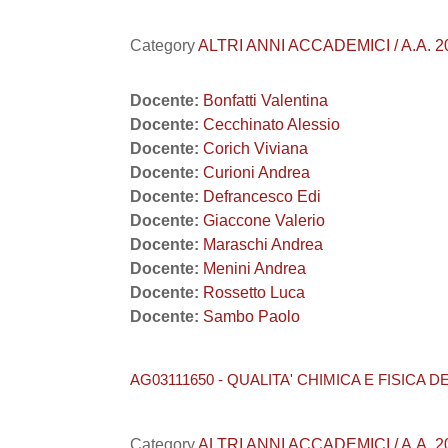
Category
ALTRI ANNI ACCADEMICI / A.A. 201
Docente:
Bonfatti Valentina
Docente:
Cecchinato Alessio
Docente:
Corich Viviana
Docente:
Curioni Andrea
Docente:
Defrancesco Edi
Docente:
Giaccone Valerio
Docente:
Maraschi Andrea
Docente:
Menini Andrea
Docente:
Rossetto Luca
Docente:
Sambo Paolo
AG03111650 - QUALITA' CHIMICA E FISICA D
Category
ALTRI ANNI ACCADEMICI / A.A. 20