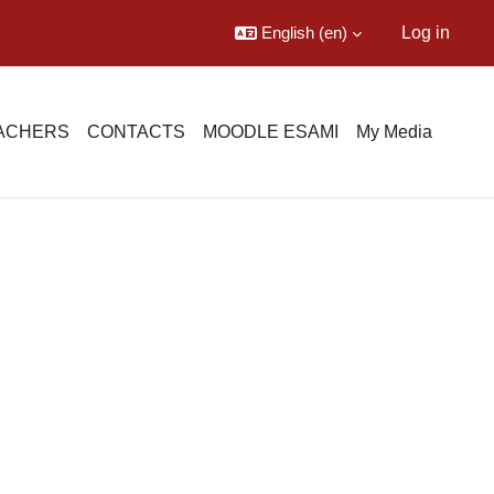
English ‎(en)‎
Log in
EACHERS
CONTACTS
MOODLE ESAMI
My Media