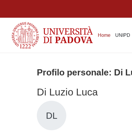
Vai al contenuto principale
Home
UNIPD
Profilo personale: Di 
Di Luzio Luca
DL