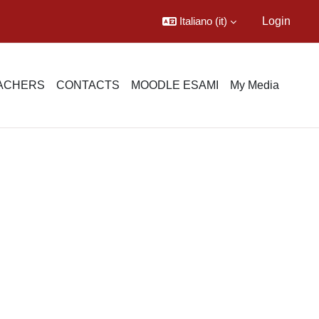
Italiano ‎(it)‎
Login
EACHERS
CONTACTS
MOODLE ESAMI
My Media