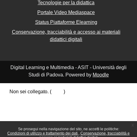
Tecnologie per la didattica
Portale Video Mediaspace
Status Piattaforme Elearning
Conservazione, tracciabilità e accesso ai materiali
didattici digitali
Digital Learning e Multimedia - ASIT - Università degli
Studi di Padova. Powered by
Moodle
Non sei collegato. (
Login
)
Riepilogo della conservazione dei dati
Politiche
Ottieni l'app mobile
Passa al tema standard
x
Se prosegui nella navigazione del sito, ne accetti le politiche:
Condizioni di utilizzo e trattamento dei dati
Conservazione, tracciabilità e