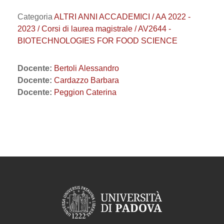
Categoria
ALTRI ANNI ACCADEMICI / AA 2022 -
2023 / Corsi di laurea magistrale / AV2644 -
BIOTECHNOLOGIES FOR FOOD SCIENCE
Docente:
Bertoli Alessandro
Docente:
Cardazzo Barbara
Docente:
Peggion Caterina