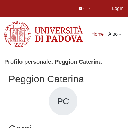
Login
Vai al contenuto principale
Home
Altro
Profilo personale: Peggion Caterina
Peggion Caterina
PC