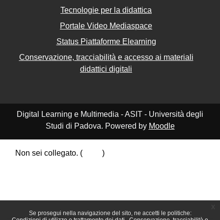
Tecnologie per la didattica
Portale Video Mediaspace
Status Piattaforme Elearning
Conservazione, tracciabilità e accesso ai materiali
didattici digitali
Digital Learning e Multimedia - ASIT - Università degli
Studi di Padova. Powered by
Moodle
Non sei collegato. (
Login
)
Riepilogo della conservazione dei dati
Politiche
Ottieni l'app mobile
Passa al tema standard
x
Se prosegui nella navigazione del sito, ne accetti le politiche: