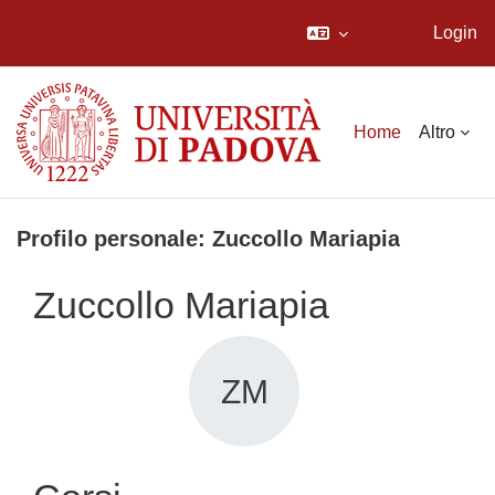
Login
Vai al contenuto principale
Home
Altro
Profilo personale: Zuccollo Mariapia
Zuccollo Mariapia
ZM