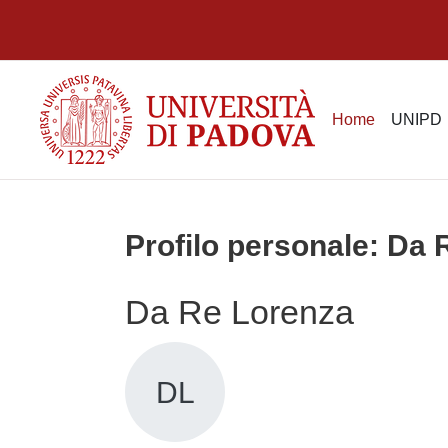
Vai al contenuto principale
Home
UNIPD
Profilo personale: Da
Da Re Lorenza
DL