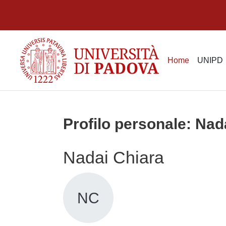
Vai al contenuto principale
Home
UNIPD
Profilo personale: Nad
Nadai Chiara
NC