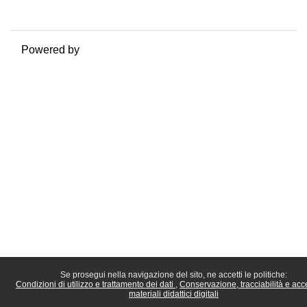
Passa al tema standard
Powered by
Moodle
Se prosegui nella navigazione del sito, ne accetti le politiche:
Condizioni di utilizzo e trattamento dei dati
Conservazione, tracciabilità e acc
materiali didattici digitali