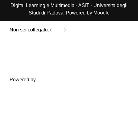
Digital Learning e Multimedia - ASIT - Università degli
Studi di Padova. Powered by
Moodle
Non sei collegato. (
Login
)
Riepilogo della conservazione dei dati
Politiche
Ottieni l'app mobile
Passa al tema standard
Powered by
Moodle