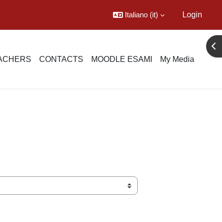
Italiano ‎(it)‎
Login
Apr
EACHERS
CONTACTS
MOODLE ESAMI
My Media