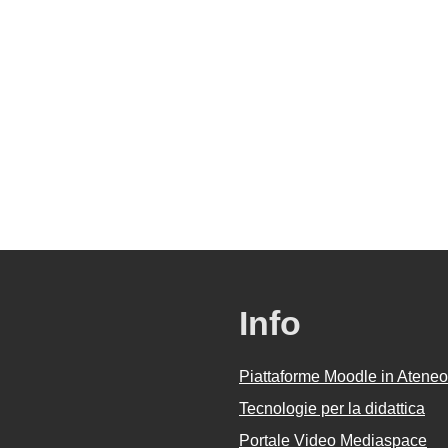
rsi
Info
Piattaforme Moodle in Ateneo
Tecnologie per la didattica
Portale Video Mediaspace