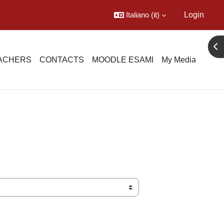
Italiano ‎(it)‎
Login
Apr
EACHERS
CONTACTS
MOODLE ESAMI
My Media