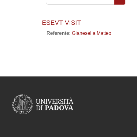
Cerca co
ESEVT VISIT
Referente:
Gianesella Matteo