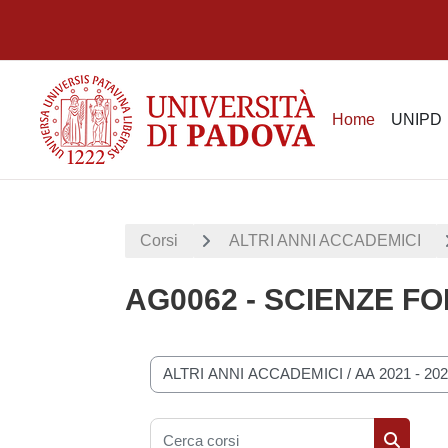
Vai al contenuto principale
Home
UNIPD
Corsi
ALTRI ANNI ACCADEMICI
AG0062 - SCIENZE FO
Categorie di corso
Cerca corsi