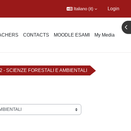
Italiano ‎(it)‎
Login
Apr
EACHERS
CONTACTS
MOODLE ESAMI
My Media
2 - SCIENZE FORESTALI E AMBIENTALI