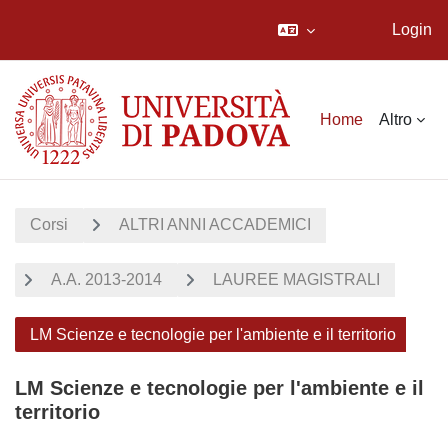
Login
Vai al contenuto principale
Home
Altro
Corsi
ALTRI ANNI ACCADEMICI
A.A. 2013-2014
LAUREE MAGISTRALI
LM Scienze e tecnologie per l'ambiente e il territorio
LM Scienze e tecnologie per l'ambiente e il
territorio