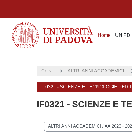
Vai al contenuto principale
Home
UNIPD
Corsi
ALTRI ANNI ACCADEMICI
IF0321 - SCIENZE E TECNOLOGIE PER 
IF0321 - SCIENZE E 
Categorie di corso