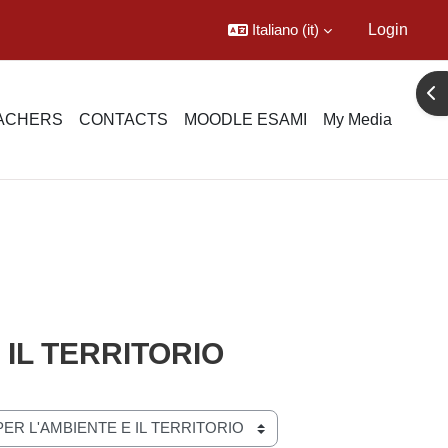
Italiano ‎(it)‎
Login
Apr
EACHERS
CONTACTS
MOODLE ESAMI
My Media
 IL TERRITORIO