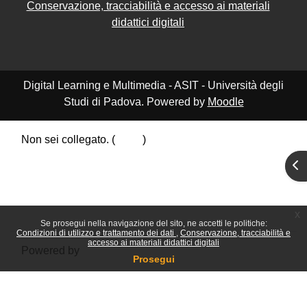
Conservazione, tracciabilità e accesso ai materiali
didattici digitali
Digital Learning e Multimedia - ASIT - Università degli
Studi di Padova. Powered by
Moodle
Non sei collegato. (
Login
)
Riepilogo della conservazione dei dati
Apr
Politiche
Ottieni l'app mobile
Passa al tema standard
x
Se prosegui nella navigazione del sito, ne accetti le politiche:
Condizioni di utilizzo e trattamento dei dati
Conservazione, tracciabilità e
accesso ai materiali didattici digitali
Powered by
Moodle
Prosegui