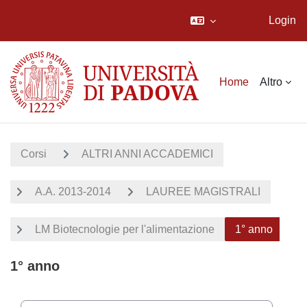
Login
Vai al contenuto principale
Home
Altro
Corsi
ALTRI ANNI ACCADEMICI
A.A. 2013-2014
LAUREE MAGISTRALI
LM Biotecnologie per l'alimentazione
1° anno
1° anno