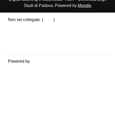
Studi di Padova. Powered by
Moodle
Non sei collegato. (
Login
)
Riepilogo della conservazione dei dati
Politiche
Ottieni l'app mobile
Passa al tema standard
Powered by
Moodle