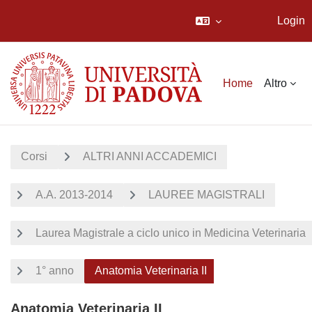
Login
Vai al contenuto principale
Home
Altro
Corsi
ALTRI ANNI ACCADEMICI
A.A. 2013-2014
LAUREE MAGISTRALI
Laurea Magistrale a ciclo unico in Medicina Veterinaria
1° anno
Anatomia Veterinaria II
Anatomia Veterinaria II