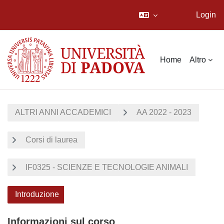
Login
Vai al contenuto principale
Home
Altro
ALTRI ANNI ACCADEMICI
AA 2022 - 2023
Corsi di laurea
IF0325 - SCIENZE E TECNOLOGIE ANIMALI
Introduzione
Informazioni sul corso