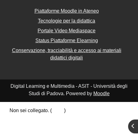
Piattaforme Moodle in Ateneo
Tecnologie per la didattica
Portale Video Mediaspace
Status Piattaforme Elearning
Conservazione, tracciabilità e accesso ai materiali
didattici digitali
Digital Learning e Multimedia - ASIT - Università degli
Studi di Padova. Powered by
Moodle
Non sei collegato. (
Login
)
Riepilogo della conservazione dei dati
Apr
Politiche
Ottieni l'app mobile