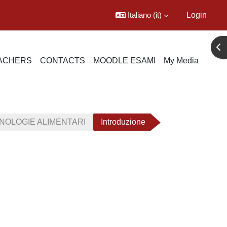
Italiano ‎(it)‎
Login
Apr
EACHERS
CONTACTS
MOODLE ESAMI
My Media
CNOLOGIE ALIMENTARI
Introduzione