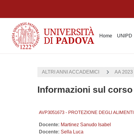
Vai al contenuto principale
Home
UNIPD
ALTRI ANNI ACCADEMICI
AA 2023 
Informazioni sul corso
AVP3051673 - PROTEZIONE DEGLI ALIMENTI 
Docente:
Martinez Sanudo Isabel
Docente:
Sella Luca