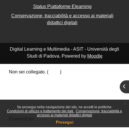
Status Piattaforme Elearning
Conservazione, tracciabilità e accesso ai materiali
didattici digitali
Digital Learning e Multimedia - ASIT - Università degli
Studi di Padova. Powered by
Moodle
Non sei collegato. (
Login
)
Riepilogo della conservazione dei dati
Apr
Politiche
Ottieni l'app mobile
Passa al tema standard
x
Se prosegui nella navigazione del sito, ne accetti le politiche:
Condizioni di utilizzo e trattamento dei dati
Conservazione, tracciabilità e
accesso ai materiali didattici digitali
Powered by
Moodle
Prosegui