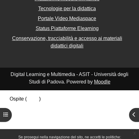
Tecnologie per la didattica
Portale Video Mediaspace
Status Piattaforme Elearning
Conservazione, tracciabilità e accesso ai materiali
didattici digitali
Digital Learning e Multimedia - ASIT - Università degli
Studi di Padova. Powered by
Moodle
Ospite (
Login
)
Riepilogo della conservazione dei dati
Apri indice del corso
Apr
Politiche
Ottieni l'app mobile
Passa al tema standard
x
Se prosegui nella navigazione del sito, ne accetti le politiche: