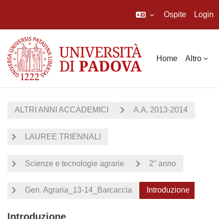
Ospite
Login
Vai al contenuto principale
Home
Altro
ALTRI ANNI ACCADEMICI
A.A. 2013-2014
LAUREE TRIENNALI
Scienze e tecnologie agrarie
2° anno
Gen. Agraria_13-14_Barcaccia
Introduzione
Introduzione