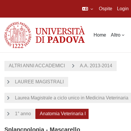
Ospite
Login
Vai al contenuto principale
Home
Altro
ALTRI ANNI ACCADEMICI
A.A. 2013-2014
LAUREE MAGISTRALI
Laurea Magistrale a ciclo unico in Medicina Veterinaria
1° anno
Anatomia Veterinaria I
Splancnologia - Mascarello