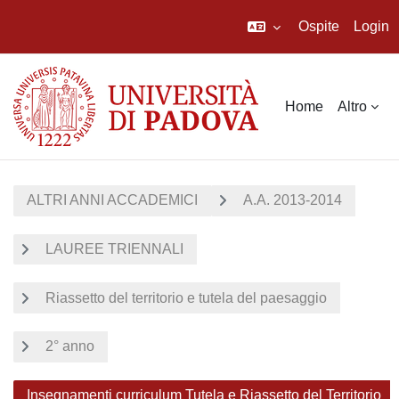
Ospite
Login
Vai al contenuto principale
Home
Altro
ALTRI ANNI ACCADEMICI
A.A. 2013-2014
LAUREE TRIENNALI
Riassetto del territorio e tutela del paesaggio
2° anno
Insegnamenti curriculum Tutela e Riassetto del Territorio