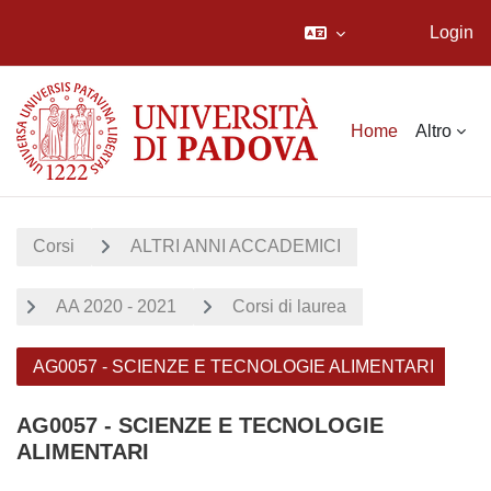
Login
Vai al contenuto principale
Home
Altro
Corsi
ALTRI ANNI ACCADEMICI
AA 2020 - 2021
Corsi di laurea
AG0057 - SCIENZE E TECNOLOGIE ALIMENTARI
AG0057 - SCIENZE E TECNOLOGIE
ALIMENTARI