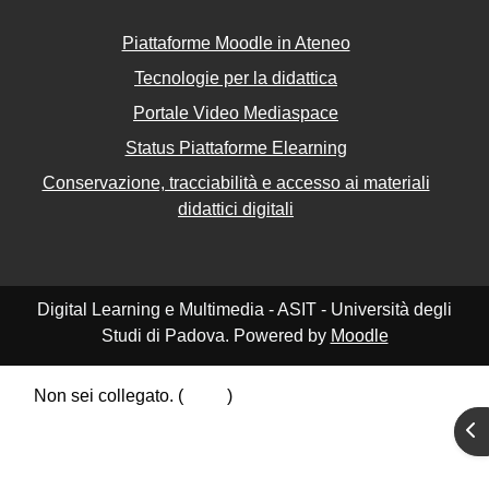
Piattaforme Moodle in Ateneo
Tecnologie per la didattica
Portale Video Mediaspace
Status Piattaforme Elearning
Conservazione, tracciabilità e accesso ai materiali
didattici digitali
Digital Learning e Multimedia - ASIT - Università degli
Studi di Padova. Powered by
Moodle
Non sei collegato. (
Login
)
Riepilogo della conservazione dei dati
Apr
Politiche
Ottieni l'app mobile