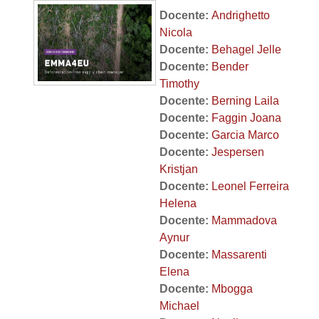
Docente:
Andrighetto
Nicola
Docente:
Behagel Jelle
Docente:
Bender
Timothy
Docente:
Berning Laila
Docente:
Faggin Joana
Docente:
Garcia Marco
Docente:
Jespersen
Kristjan
Docente:
Leonel Ferreira
Helena
Docente:
Mammadova
Aynur
Docente:
Massarenti
Elena
Docente:
Mbogga
Michael