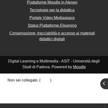
Piattaforme Moodle in Ateneo
Tecnologie per la didattica
Portale Video Mediaspace
Status Piattaforme Elearning
Conservazione, tracciabilità e accesso ai materiali
didattici digitali
Digital Learning e Multimedia - ASIT - Università degli
Studi di Padova. Powered by
Moodle
Non sei collegato. (
Login
)
Apr
Riepilogo della conservazione dei dati
Politiche
Ottieni l'app mobile
Passa al tema standard
x