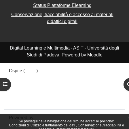
Status Piattaforme Elearning
Conservazione, tracciabilità e accesso ai materiali
didattici digitali
Digital Learning e Multimedia - ASIT - Università degli
Studi di Padova. Powered by
Moodle
Ospite (
Login
)
Riepilogo della conservazione dei dati
Apri indice del corso
A
Politiche
Ottieni l'app mobile
Passa al tema standard
Powered by
Moodle
Se prosegui nella navigazione del sito, ne accetti le politiche:
Condizioni di utilizzo e trattamento dei dati
Conservazione, tracciabilità e