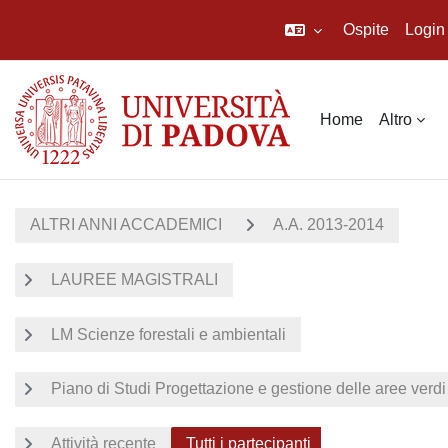
Ospite
Login
Vai al contenuto principale
Home
Altro
ALTRI ANNI ACCADEMICI
A.A. 2013-2014
LAUREE MAGISTRALI
LM Scienze forestali e ambientali
Piano di Studi Progettazione e gestione delle aree verdi
Attività recente
Tutti i partecipanti