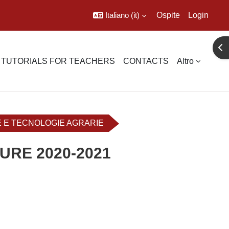
Italiano ‎(it)‎
Ospite
Login
Apr
TUTORIALS FOR TEACHERS
CONTACTS
Altro
E E TECNOLOGIE AGRARIE
URE 2020-2021